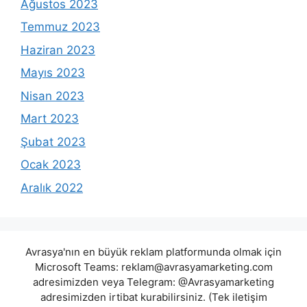
Ağustos 2023
Temmuz 2023
Haziran 2023
Mayıs 2023
Nisan 2023
Mart 2023
Şubat 2023
Ocak 2023
Aralık 2022
Avrasya'nın en büyük reklam platformunda olmak için
Microsoft Teams:
reklam@avrasyamarketing.com
adresimizden veya Telegram: @Avrasyamarketing
adresimizden irtibat kurabilirsiniz. (Tek iletişim