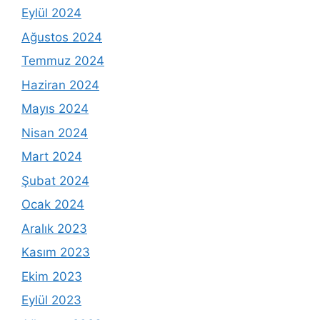
Eylül 2024
Ağustos 2024
Temmuz 2024
Haziran 2024
Mayıs 2024
Nisan 2024
Mart 2024
Şubat 2024
Ocak 2024
Aralık 2023
Kasım 2023
Ekim 2023
Eylül 2023