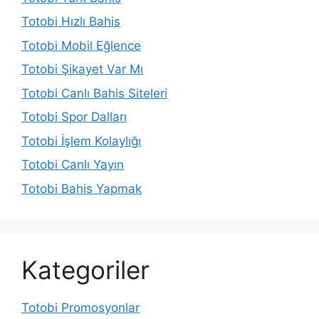
Totobi Hızlı Bahis
Totobi Mobil Eğlence
Totobi Şikayet Var Mı
Totobi Canlı Bahis Siteleri
Totobi Spor Dalları
Totobi İşlem Kolaylığı
Totobi Canlı Yayın
Totobi Bahis Yapmak
Kategoriler
Totobi Promosyonlar