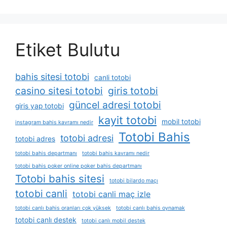
Etiket Bulutu
bahis sitesi totobi
canli totobi
casino sitesi totobi
giris totobi
güncel adresi totobi
giris yap totobi
kayit totobi
mobil totobi
instagram bahis kavramı nedir
Totobi Bahis
totobi adresi
totobi adres
totobi bahis departmanı
totobi bahis kavramı nedir
totobi bahis poker online poker bahis departmanı
Totobi bahis sitesi
totobi bilardo maçı
totobi canli
totobi canli maç izle
totobi canlı bahis oranları çok yüksek
totobi canlı bahis oynamak
totobi canlı destek
totobi canlı mobil destek