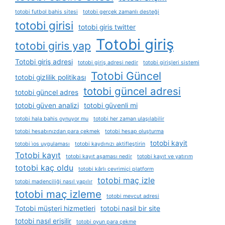
totobi futbol bahis sitesi
totobi gerçek zamanlı desteği
totobi girisi
totobi giris twitter
Totobi giriş
totobi giris yap
Totobi giriş adresi
totobi giriş adresi nedir
totobi girişleri sistemi
Totobi Güncel
totobi gizlilik politikası
totobi güncel adresi
totobi güncel adres
totobi güven analizi
totobi güvenli mi
totobi hala bahis oynuyor mu
totobi her zaman ulaşılabilir
totobi hesabınızdan para çekmek
totobi hesap oluşturma
totobi kayit
totobi i̇os uygulaması
totobi kaydınızı aktifleştirin
Totobi kayıt
totobi kayıt aşaması nedir
totobi kayıt ve yatırım
totobi kaç oldu
totobi kârlı çevrimiçi platform
totobi maç izle
totobi madenciliği nasıl yapılır
totobi maç izleme
totobi mevcut adresi
Totobi müşteri hizmetleri
totobi nasil bir site
totobi nasıl erişilir
totobi oyun para çekme