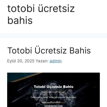
totobi ücretsiz
bahis
Totobi Ücretsiz Bahis
Eylül 20, 2025
Yazarı:
admin