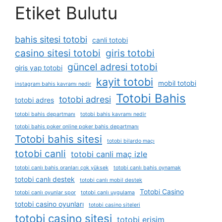
Etiket Bulutu
bahis sitesi totobi
canli totobi
casino sitesi totobi
giris totobi
güncel adresi totobi
giris yap totobi
kayit totobi
mobil totobi
instagram bahis kavramı nedir
Totobi Bahis
totobi adresi
totobi adres
totobi bahis departmanı
totobi bahis kavramı nedir
totobi bahis poker online poker bahis departmanı
Totobi bahis sitesi
totobi bilardo maçı
totobi canli
totobi canli maç izle
totobi canlı bahis oranları çok yüksek
totobi canlı bahis oynamak
totobi canlı destek
totobi canlı mobil destek
Totobi Casino
totobi canlı oyunlar spor
totobi canlı uygulama
totobi casino oyunları
totobi casino siteleri
totobi casino sitesi
totobi erişim