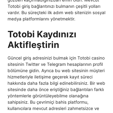
gözden kaçırmadığınızdan emin olun. Mevcut
Totobi giriş bağlantınızı bulmanın çeşitli yolları
vardır. Bu süreçteki ilk adım web sitenizin sosyal
medya platformlarını yönetmektir.
Totobi Kaydınızı
Aktifleştirin
Güncel giriş adresinizi bulmak için Totobi casino
sitesinin Twitter ve Telegram hesaplarının profil
bölümüne gidin. Ayrıca bu web sitesinin müşteri
hizmetleriyle iletişime geçerek kayıt süreci
hakkında daha fazla bilgi edinebilirsiniz. Bir web
sitesinde daha önce eriştiğiniz bağlantıları farklı
yöntemlerle görüntüleyebilme olanağına
sahipsiniz. Bu çevrimiçi bahis platformu,
kullanıcılara mevcut adresleri zahmetsizce ve