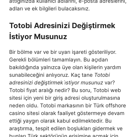
attığınızda kullanıcı adlarını, e-posta adreslerini,
adları ve ek bilgileri bulacaksınız.
Totobi Adresinizi Değiştirmek
İstiyor Musunuz
Bir bölme var ve bir uyarı işareti gösteriliyor.
Gerekli bölümleri tamamlayın. Bu açıdan
bakıldığında yalnızca üye olan kişilerin yardım
sunabileceğini anlıyoruz. Kaç tane
Totobi
adresinizi değiştirmek i̇stiyor musunuz
var?
Totobi fiyat aralığı nedir? Bu soru, Totobi web
sitesi için yeni bir giriş adresi oluşturulmasına
neden oldu. Totobi markasının bir Türk offshore
casino sitesi olarak faaliyet göstermeye devam
ettiği yaygın olarak kabul edilmektedir. Bu
araştırma, tespit edilen boşlukları gidermek ve
bunları Türk sektörünün erişimine açmak için