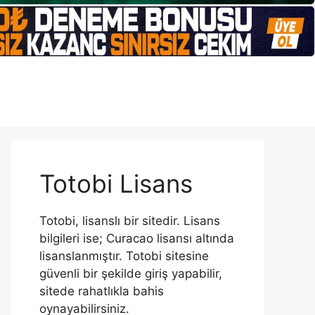
Totobi Lisans
Totobi, lisanslı bir sitedir. Lisans
bilgileri ise; Curacao lisansı altında
lisanslanmıştır. Totobi sitesine
güvenli bir şekilde giriş yapabilir,
sitede rahatlıkla bahis
oynayabilirsiniz.