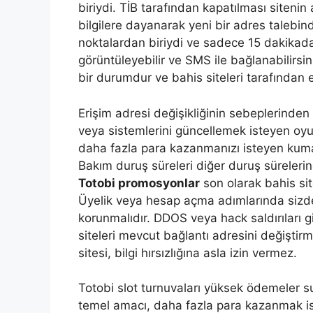
biriydi. TİB tarafından kapatılması sitenin
bilgilere dayanarak yeni bir adres talebind
noktalardan biriydi ve sadece 15 dakikada 
görüntüleyebilir ve SMS ile bağlanabilirsin
bir durumdur ve bahis siteleri tarafından e
Erişim adresi değişikliğinin sebeplerinden 
veya sistemlerini güncellemek isteyen oyun
daha fazla para kazanmanızı isteyen kumar 
Bakım duruş süreleri diğer duruş süreleri
Totobi promosyonlar
son olarak bahis sit
Üyelik veya hesap açma adımlarında sizden
korunmalıdır. DDOS veya hack saldırıları 
siteleri mevcut bağlantı adresini değiştirm
sitesi, bilgi hırsızlığına asla izin vermez.
Totobi slot turnuvaları yüksek ödemeler 
temel amacı, daha fazla para kazanmak is