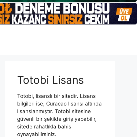
Totobi Lisans
Totobi, lisanslı bir sitedir. Lisans
bilgileri ise; Curacao lisansı altında
lisanslanmıştır. Totobi sitesine
güvenli bir şekilde giriş yapabilir,
sitede rahatlıkla bahis
oynayabilirsiniz.