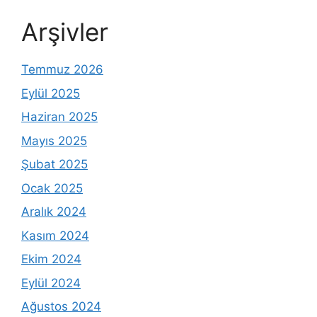
Arşivler
Temmuz 2026
Eylül 2025
Haziran 2025
Mayıs 2025
Şubat 2025
Ocak 2025
Aralık 2024
Kasım 2024
Ekim 2024
Eylül 2024
Ağustos 2024