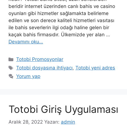
beridir internet üzerinden canlı bahis ve casino
oyunları gibi hizmetler sağlamakta belirleme
edilen ve son derece kaliteli hizmetleri vasıtası
ile bahis severlerin ilgi odağı haline gelen bir
kaçak bahis firmasıdır. Ülkemizde yer alan …
Devamını oku…
Kategoriler
Totobi Promosyonlar
Etiketler
Totobi dosyasına ihtiyacı
,
Totobi yeni adres
Yorum yap
Totobi Giriş Uygulaması
Aralık 28, 2022
Yazarı:
admin