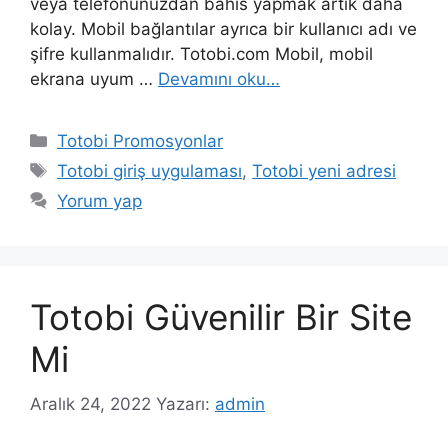
veya telefonunuzdan bahis yapmak artık daha
kolay. Mobil bağlantılar ayrıca bir kullanıcı adı ve
şifre kullanmalıdır. Totobi.com Mobil, mobil
ekrana uyum …
Devamını oku…
Kategoriler
Totobi Promosyonlar
Etiketler
Totobi giriş uygulaması
,
Totobi yeni adresi
Yorum yap
Totobi Güvenilir Bir Site
Mi
Aralık 24, 2022
Yazarı:
admin