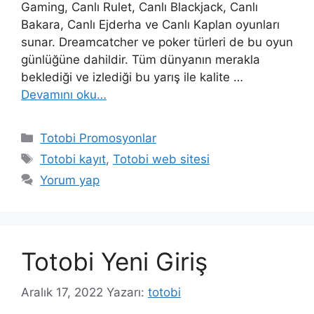
Gaming, Canlı Rulet, Canlı Blackjack, Canlı
Bakara, Canlı Ejderha ve Canlı Kaplan oyunları
sunar. Dreamcatcher ve poker türleri de bu oyun
günlüğüne dahildir. Tüm dünyanın merakla
beklediği ve izlediği bu yarış ile kalite …
Devamını oku…
Kategoriler
Totobi Promosyonlar
Etiketler
Totobi kayıt
,
Totobi web sitesi
Yorum yap
Totobi Yeni Giriş
Aralık 17, 2022
Yazarı:
totobi