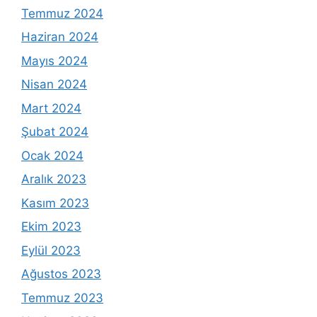
Temmuz 2024
Haziran 2024
Mayıs 2024
Nisan 2024
Mart 2024
Şubat 2024
Ocak 2024
Aralık 2023
Kasım 2023
Ekim 2023
Eylül 2023
Ağustos 2023
Temmuz 2023