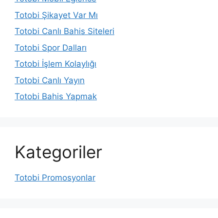
Totobi Şikayet Var Mı
Totobi Canlı Bahis Siteleri
Totobi Spor Dalları
Totobi İşlem Kolaylığı
Totobi Canlı Yayın
Totobi Bahis Yapmak
Kategoriler
Totobi Promosyonlar