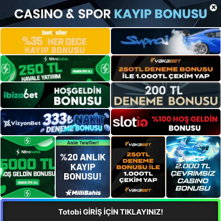
×
Totobi GİRİŞ İÇİN TIKLAYINIZ!