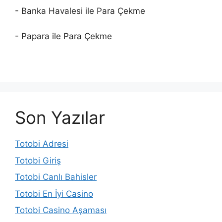
- Banka Havalesi ile Para Çekme
- Papara ile Para Çekme
Son Yazılar
Totobi Adresi
Totobi Giriş
Totobi Canlı Bahisler
Totobi En İyi Casino
Totobi Casino Aşaması