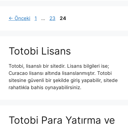
Sayfa
Sayfa
Sayfa
←
Önceki
1
…
23
24
Totobi Lisans
Totobi, lisanslı bir sitedir. Lisans bilgileri ise;
Curacao lisansı altında lisanslanmıştır. Totobi
sitesine güvenli bir şekilde giriş yapabilir, sitede
rahatlıkla bahis oynayabilirsiniz.
Totobi Para Yatırma ve