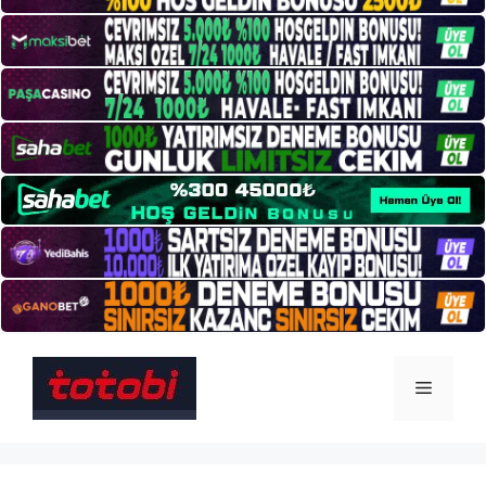
İçeriğe
atla
Menü