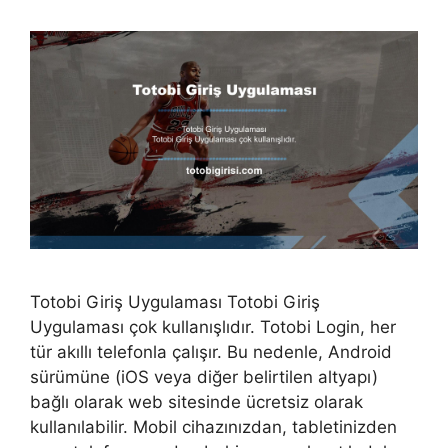
Totobi Giriş Uygulaması Totobi Giriş
Uygulaması çok kullanışlıdır. Totobi Login, her
tür akıllı telefonla çalışır. Bu nedenle, Android
sürümüne (iOS veya diğer belirtilen altyapı)
bağlı olarak web sitesinde ücretsiz olarak
kullanılabilir. Mobil cihazınızdan, tabletinizden