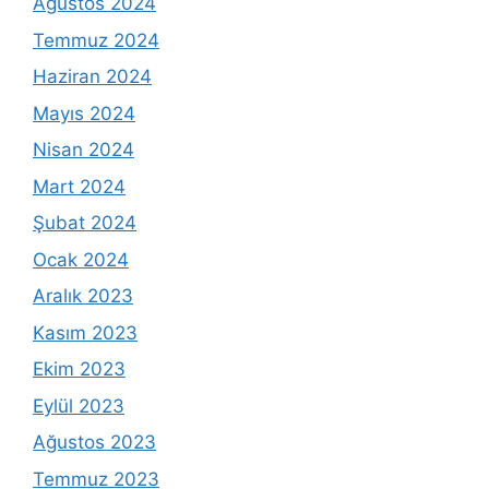
Ağustos 2024
Temmuz 2024
Haziran 2024
Mayıs 2024
Nisan 2024
Mart 2024
Şubat 2024
Ocak 2024
Aralık 2023
Kasım 2023
Ekim 2023
Eylül 2023
Ağustos 2023
Temmuz 2023