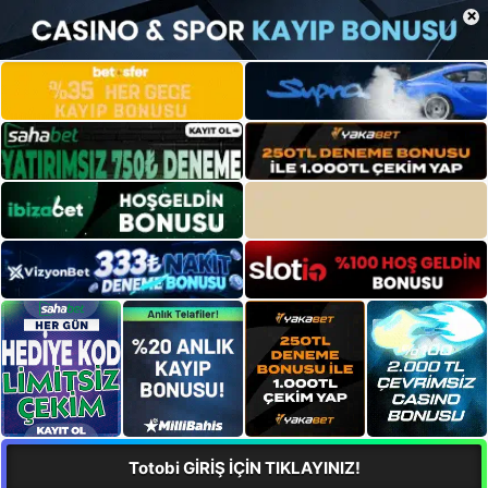
×
Totobi GİRİŞ İÇİN TIKLAYINIZ!