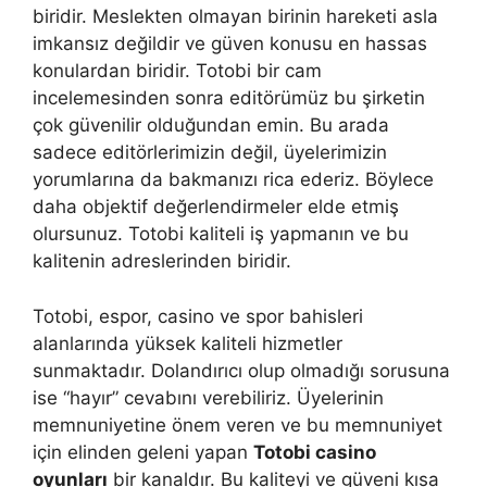
biridir. Meslekten olmayan birinin hareketi asla
imkansız değildir ve güven konusu en hassas
konulardan biridir. Totobi bir cam
incelemesinden sonra editörümüz bu şirketin
çok güvenilir olduğundan emin. Bu arada
sadece editörlerimizin değil, üyelerimizin
yorumlarına da bakmanızı rica ederiz. Böylece
daha objektif değerlendirmeler elde etmiş
olursunuz. Totobi kaliteli iş yapmanın ve bu
kalitenin adreslerinden biridir.
Totobi, espor, casino ve spor bahisleri
alanlarında yüksek kaliteli hizmetler
sunmaktadır. Dolandırıcı olup olmadığı sorusuna
ise “hayır” cevabını verebiliriz. Üyelerinin
memnuniyetine önem veren ve bu memnuniyet
için elinden geleni yapan
Totobi casino
oyunları
bir kanaldır. Bu kaliteyi ve güveni kısa