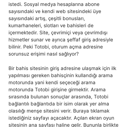
istedi. Sosyal medya hesaplarına abone
sayısındaki ve kendi web sitesindeki üye
sayısındaki artış, çeşitli bonusları,
kumarhaneleri, slotları ve bahisleri de
içermektedir. Site, çevrimiçi veya çevrimdışı
hizmetler sunar ve ayrıca şeffaf giriş adresiyle
bilinir. Peki Totobi, oturum açma adresine
sorunsuz erişimi nasıl sağlıyor?
Bir bahis sitesinin giriş adresine ulaşmak için ilk
yapılması gereken bahisçinin kullandığı arama
motorunda yani kendi seçeceği arama
motorunda Totobi girişine girmektir. Arama
sırasında bulunan sonuçlar arasında, Totobi
bağlantılı bağlantıda bir isim olarak yer alma
olasılığı menşe sitesini verir. Buraya tıklamak
istediğiniz sayfayı açacaktır. Açılan ekran oyun
sitesinin ana sayfası haline gelir. Bununla birlikte