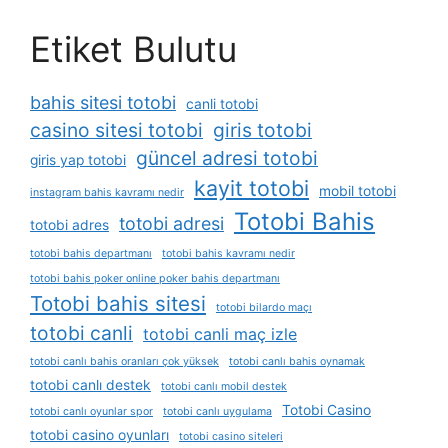
Etiket Bulutu
bahis sitesi totobi
canli totobi
casino sitesi totobi
giris totobi
güncel adresi totobi
giris yap totobi
kayit totobi
mobil totobi
instagram bahis kavramı nedir
Totobi Bahis
totobi adresi
totobi adres
totobi bahis departmanı
totobi bahis kavramı nedir
totobi bahis poker online poker bahis departmanı
Totobi bahis sitesi
totobi bilardo maçı
totobi canli
totobi canli maç izle
totobi canlı bahis oranları çok yüksek
totobi canlı bahis oynamak
totobi canlı destek
totobi canlı mobil destek
Totobi Casino
totobi canlı oyunlar spor
totobi canlı uygulama
totobi casino oyunları
totobi casino siteleri