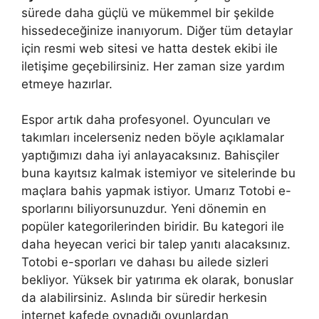
sürede daha güçlü ve mükemmel bir şekilde
hissedeceğinize inanıyorum. Diğer tüm detaylar
için resmi web sitesi ve hatta destek ekibi ile
iletişime geçebilirsiniz. Her zaman size yardım
etmeye hazırlar.
Espor artık daha profesyonel. Oyuncuları ve
takımları incelerseniz neden böyle açıklamalar
yaptığımızı daha iyi anlayacaksınız. Bahisçiler
buna kayıtsız kalmak istemiyor ve sitelerinde bu
maçlara bahis yapmak istiyor. Umarız Totobi e-
sporlarını biliyorsunuzdur. Yeni dönemin en
popüler kategorilerinden biridir. Bu kategori ile
daha heyecan verici bir talep yanıtı alacaksınız.
Totobi e-sporları ve dahası bu ailede sizleri
bekliyor. Yüksek bir yatırıma ek olarak, bonuslar
da alabilirsiniz. Aslında bir süredir herkesin
internet kafede oynadığı oyunlardan