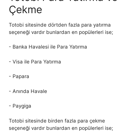
Çekme
Totobi sitesinde dörtden fazla para yatırma
seçeneği vardır bunlardan en popülerleri ise;
- Banka Havalesi ile Para Yatırma
- Visa ile Para Yatırma
- Papara
- Anında Havale
- Paygiga
Totobi sitesinde birden fazla para çekme
seçeneği vardır bunlardan en popülerleri ise;