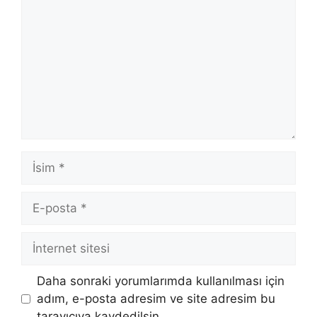
İsim
E-
posta
İnternet
sitesi
Daha sonraki yorumlarımda kullanılması için
adım, e-posta adresim ve site adresim bu
tarayıcıya kaydedilsin.