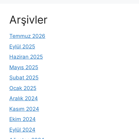
Arşivler
Temmuz 2026
Eylül 2025
Haziran 2025
Mayıs 2025
Şubat 2025
Ocak 2025
Aralık 2024
Kasım 2024
Ekim 2024
Eylül 2024