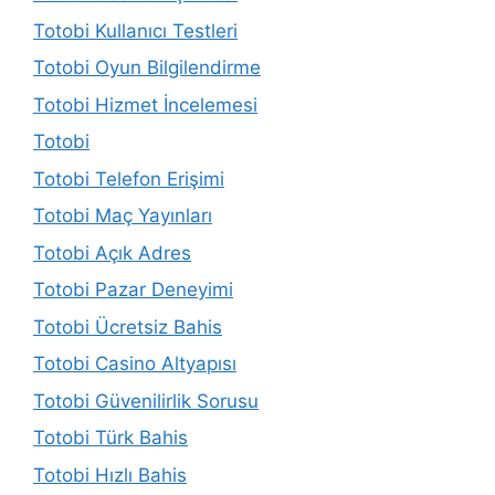
Totobi Kullanıcı Testleri
Totobi Oyun Bilgilendirme
Totobi Hizmet İncelemesi
Totobi
Totobi Telefon Erişimi
Totobi Maç Yayınları
Totobi Açık Adres
Totobi Pazar Deneyimi
Totobi Ücretsiz Bahis
Totobi Casino Altyapısı
Totobi Güvenilirlik Sorusu
Totobi Türk Bahis
Totobi Hızlı Bahis