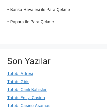
- Banka Havalesi ile Para Çekme
- Papara ile Para Çekme
Son Yazılar
Totobi Adresi
Totobi Giriş
Totobi Canlı Bahisler
Totobi En İyi Casino
Totobi Casino Aşaması