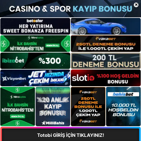
×
Totobi GİRİŞ İÇİN TIKLAYINIZ!