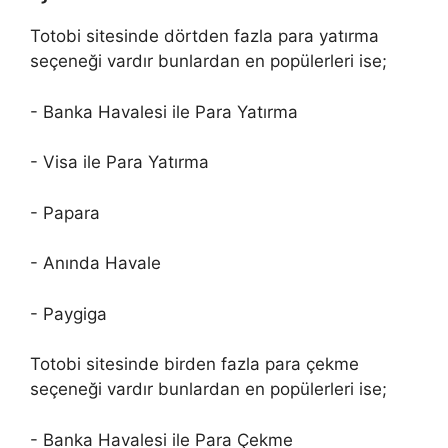
Totobi sitesinde dörtden fazla para yatırma
seçeneği vardır bunlardan en popülerleri ise;
- Banka Havalesi ile Para Yatırma
- Visa ile Para Yatırma
- Papara
- Anında Havale
- Paygiga
Totobi sitesinde birden fazla para çekme
seçeneği vardır bunlardan en popülerleri ise;
- Banka Havalesi ile Para Çekme