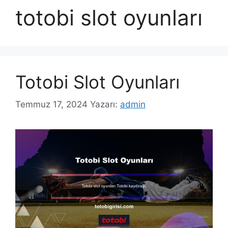
totobi slot oyunları
Totobi Slot Oyunları
Temmuz 17, 2024
Yazarı:
admin