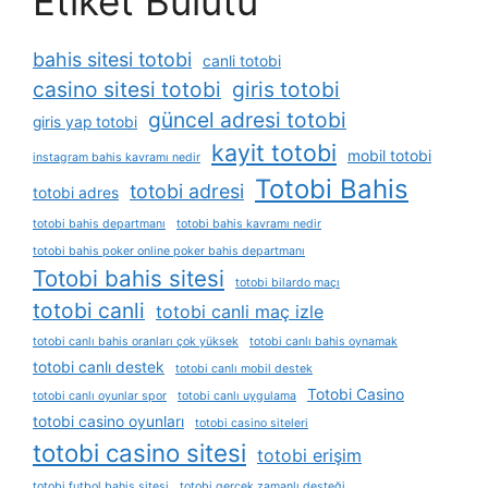
Etiket Bulutu
bahis sitesi totobi
canli totobi
casino sitesi totobi
giris totobi
güncel adresi totobi
giris yap totobi
kayit totobi
mobil totobi
instagram bahis kavramı nedir
Totobi Bahis
totobi adresi
totobi adres
totobi bahis departmanı
totobi bahis kavramı nedir
totobi bahis poker online poker bahis departmanı
Totobi bahis sitesi
totobi bilardo maçı
totobi canli
totobi canli maç izle
totobi canlı bahis oranları çok yüksek
totobi canlı bahis oynamak
totobi canlı destek
totobi canlı mobil destek
Totobi Casino
totobi canlı oyunlar spor
totobi canlı uygulama
totobi casino oyunları
totobi casino siteleri
totobi casino sitesi
totobi erişim
totobi futbol bahis sitesi
totobi gerçek zamanlı desteği