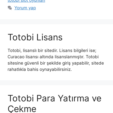
totobi slot oyunları
Yorum yap
Totobi Lisans
Totobi, lisanslı bir sitedir. Lisans bilgileri ise;
Curacao lisansı altında lisanslanmıştır. Totobi
sitesine güvenli bir şekilde giriş yapabilir, sitede
rahatlıkla bahis oynayabilirsiniz.
Totobi Para Yatırma ve
Çekme