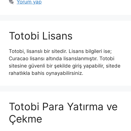
Yorum yap
Totobi Lisans
Totobi, lisanslı bir sitedir. Lisans bilgileri ise;
Curacao lisansı altında lisanslanmıştır. Totobi
sitesine güvenli bir şekilde giriş yapabilir, sitede
rahatlıkla bahis oynayabilirsiniz.
Totobi Para Yatırma ve
Çekme