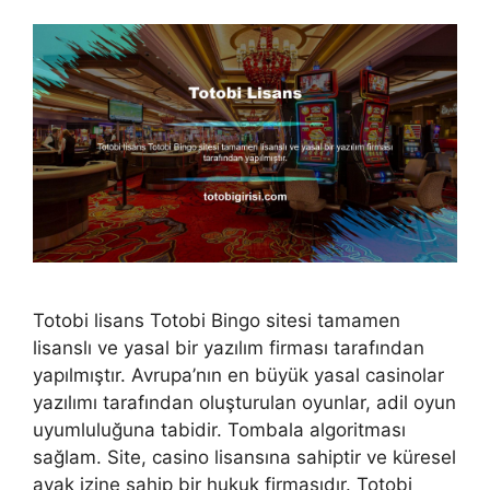
Totobi lisans Totobi Bingo sitesi tamamen
lisanslı ve yasal bir yazılım firması tarafından
yapılmıştır. Avrupa’nın en büyük yasal casinolar
yazılımı tarafından oluşturulan oyunlar, adil oyun
uyumluluğuna tabidir. Tombala algoritması
sağlam. Site, casino lisansına sahiptir ve küresel
ayak izine sahip bir hukuk firmasıdır. Totobi