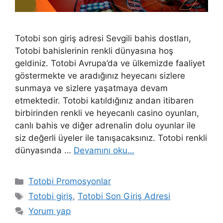
Totobi son giriş adresi Sevgili bahis dostları,
Totobi bahislerinin renkli dünyasına hoş
geldiniz. Totobi Avrupa’da ve ülkemizde faaliyet
göstermekte ve aradığınız heyecanı sizlere
sunmaya ve sizlere yaşatmaya devam
etmektedir. Totobi katıldığınız andan itibaren
birbirinden renkli ve heyecanlı casino oyunları,
canlı bahis ve diğer adrenalin dolu oyunlar ile
siz değerli üyeler ile tanışacaksınız. Totobi renkli
dünyasında …
Devamını oku…
Kategoriler
Totobi Promosyonlar
Etiketler
Totobi giriş
,
Totobi Son Giriş Adresi
Yorum yap