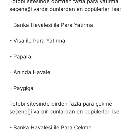
Totobi sitesinde dörtden fazla para yatırma
seçeneği vardır bunlardan en popülerleri ise;
- Banka Havalesi ile Para Yatırma
- Visa ile Para Yatırma
- Papara
- Anında Havale
- Paygiga
Totobi sitesinde birden fazla para çekme
seçeneği vardır bunlardan en popülerleri ise;
- Banka Havalesi ile Para Çekme