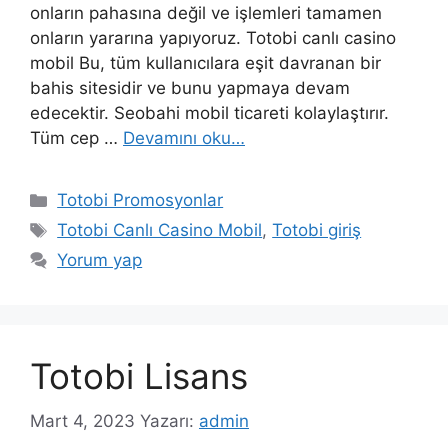
onların pahasına değil ve işlemleri tamamen
onların yararına yapıyoruz. Totobi canlı casino
mobil Bu, tüm kullanıcılara eşit davranan bir
bahis sitesidir ve bunu yapmaya devam
edecektir. Seobahi mobil ticareti kolaylaştırır.
Tüm cep …
Devamını oku…
Kategoriler
Totobi Promosyonlar
Etiketler
Totobi Canlı Casino Mobil
,
Totobi giriş
Yorum yap
Totobi Lisans
Mart 4, 2023
Yazarı:
admin