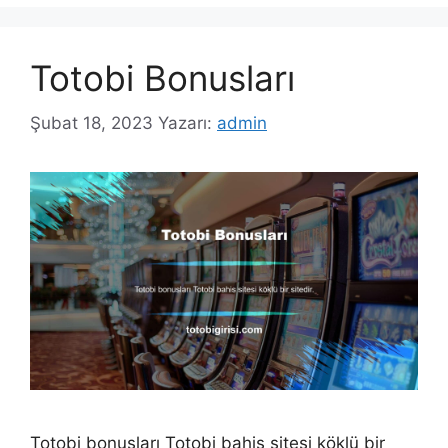
Totobi Bonusları
Şubat 18, 2023
Yazarı:
admin
Totobi bonusları Totobi bahis sitesi köklü bir