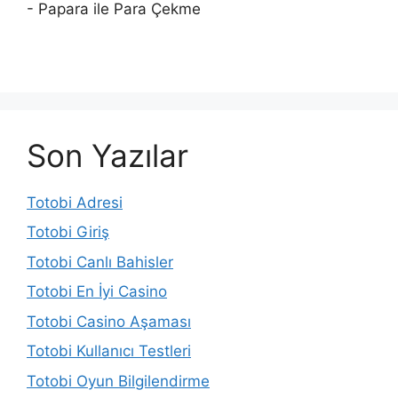
- Papara ile Para Çekme
Son Yazılar
Totobi Adresi
Totobi Giriş
Totobi Canlı Bahisler
Totobi En İyi Casino
Totobi Casino Aşaması
Totobi Kullanıcı Testleri
Totobi Oyun Bilgilendirme