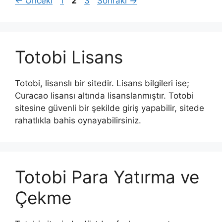
Sayfa
Sayfa
Sayfa
←
Önceki
1
2
3
Sonraki
→
Totobi Lisans
Totobi, lisanslı bir sitedir. Lisans bilgileri ise;
Curacao lisansı altında lisanslanmıştır. Totobi
sitesine güvenli bir şekilde giriş yapabilir, sitede
rahatlıkla bahis oynayabilirsiniz.
Totobi Para Yatırma ve
Çekme