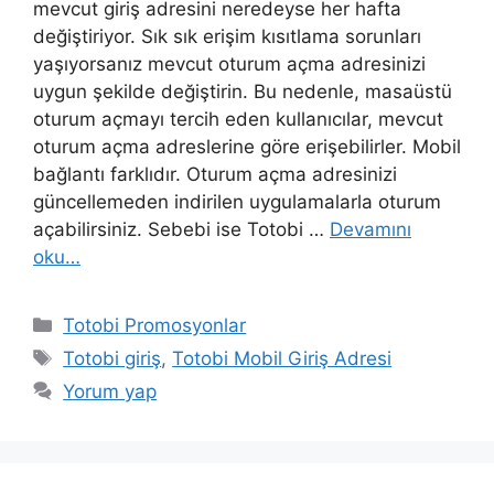
mevcut giriş adresini neredeyse her hafta
değiştiriyor. Sık sık erişim kısıtlama sorunları
yaşıyorsanız mevcut oturum açma adresinizi
uygun şekilde değiştirin. Bu nedenle, masaüstü
oturum açmayı tercih eden kullanıcılar, mevcut
oturum açma adreslerine göre erişebilirler. Mobil
bağlantı farklıdır. Oturum açma adresinizi
güncellemeden indirilen uygulamalarla oturum
açabilirsiniz. Sebebi ise Totobi …
Devamını
oku…
Kategoriler
Totobi Promosyonlar
Etiketler
Totobi giriş
,
Totobi Mobil Giriş Adresi
Yorum yap