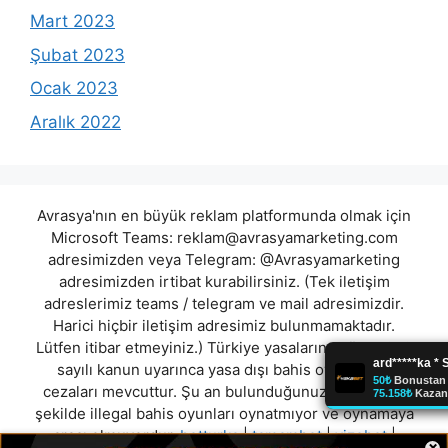
Mart 2023
Şubat 2023
Ocak 2023
Aralık 2022
Avrasya'nın en büyük reklam platformunda olmak için
Microsoft Teams:
reklam@avrasyamarketing.com
adresimizden veya Telegram: @Avrasyamarketing
adresimizden irtibat kurabilirsiniz. (Tek iletişim
adreslerimiz teams / telegram ve mail adresimizdir.
Harici hiçbir iletişim adresimiz bulunmamaktadır.
Lütfen itibar etmeyiniz.) Türkiye yasalarına göre 7258
sayılı kanun uyarınca yasa dışı bahis oynamanın
cezaları mevcuttur. Şu an bulunduğunuz site hiç bir
şekilde illegal bahis oyunları oynatmıyor ve oynamaya
aracı olmuyordur.
betturka
|
tamambet
|
vizebet
|
×