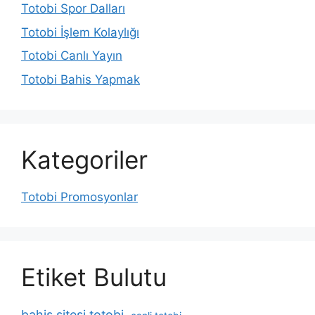
Totobi Spor Dalları
Totobi İşlem Kolaylığı
Totobi Canlı Yayın
Totobi Bahis Yapmak
Kategoriler
Totobi Promosyonlar
Etiket Bulutu
bahis sitesi totobi