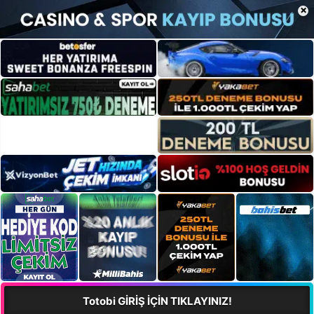
×
Totobi GİRİŞ İÇİN TIKLAYINIZ!