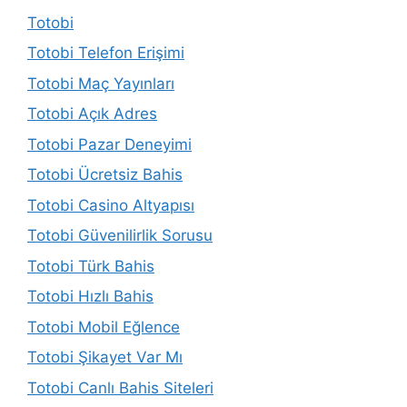
Totobi
Totobi Telefon Erişimi
Totobi Maç Yayınları
Totobi Açık Adres
Totobi Pazar Deneyimi
Totobi Ücretsiz Bahis
Totobi Casino Altyapısı
Totobi Güvenilirlik Sorusu
Totobi Türk Bahis
Totobi Hızlı Bahis
Totobi Mobil Eğlence
Totobi Şikayet Var Mı
Totobi Canlı Bahis Siteleri