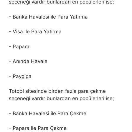
seçeneği vardır bunlardan en popülerleri ise;
- Banka Havalesi ile Para Yatırma
- Visa ile Para Yatırma
- Papara
- Anında Havale
- Paygiga
Totobi sitesinde birden fazla para çekme
seçeneği vardır bunlardan en popülerleri ise;
- Banka Havalesi ile Para Çekme
- Papara ile Para Çekme