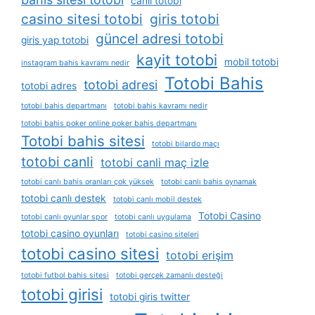
canli totobi
casino sitesi totobi
giris totobi
güncel adresi totobi
giris yap totobi
kayit totobi
mobil totobi
instagram bahis kavramı nedir
Totobi Bahis
totobi adresi
totobi adres
totobi bahis departmanı
totobi bahis kavramı nedir
totobi bahis poker online poker bahis departmanı
Totobi bahis sitesi
totobi bilardo maçı
totobi canli
totobi canli maç izle
totobi canlı bahis oranları çok yüksek
totobi canlı bahis oynamak
totobi canlı destek
totobi canlı mobil destek
Totobi Casino
totobi canlı oyunlar spor
totobi canlı uygulama
totobi casino oyunları
totobi casino siteleri
totobi casino sitesi
totobi erişim
totobi futbol bahis sitesi
totobi gerçek zamanlı desteği
totobi girisi
totobi giris twitter