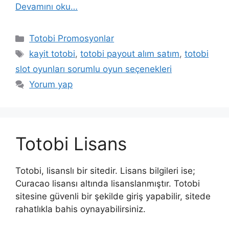
Devamını oku…
Kategoriler
Totobi Promosyonlar
Etiketler
kayit totobi
,
totobi payout alım satım
,
totobi
slot oyunları sorumlu oyun seçenekleri
Yorum yap
Totobi Lisans
Totobi, lisanslı bir sitedir. Lisans bilgileri ise;
Curacao lisansı altında lisanslanmıştır. Totobi
sitesine güvenli bir şekilde giriş yapabilir, sitede
rahatlıkla bahis oynayabilirsiniz.