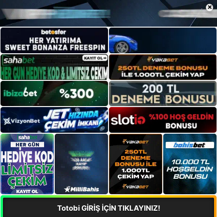
×
Totobi GİRİŞ İÇİN TIKLAYINIZ!