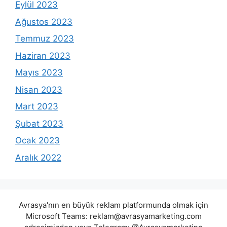
Eylül 2023
Ağustos 2023
Temmuz 2023
Haziran 2023
Mayıs 2023
Nisan 2023
Mart 2023
Şubat 2023
Ocak 2023
Aralık 2022
Avrasya'nın en büyük reklam platformunda olmak için
Microsoft Teams:
reklam@avrasyamarketing.com