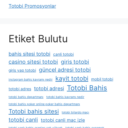
Totobi Promosyonlar
Etiket Bulutu
bahis sitesi totobi
canli totobi
casino sitesi totobi
giris totobi
güncel adresi totobi
giris yap totobi
kayit totobi
mobil totobi
instagram bahis kavramı nedir
Totobi Bahis
totobi adresi
totobi adres
totobi bahis departmanı
totobi bahis kavramı nedir
totobi bahis poker online poker bahis departmanı
Totobi bahis sitesi
totobi bilardo maçı
totobi canli
totobi canli maç izle
totobi canlı bahis oranları çok yüksek
totobi canlı bahis oynamak