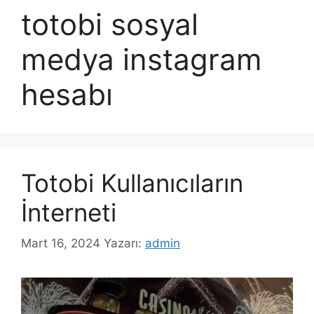
totobi sosyal
medya instagram
hesabı
Totobi Kullanıcıların
İnterneti
Mart 16, 2024
Yazarı:
admin