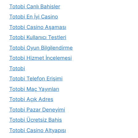
Totobi Canlı Bahisler
Totobi En İyi Casino
Totobi Casino Aşaması
Totobi Kullanıcı Testleri
Totobi Oyun Bilgilendirme
Totobi Hizmet İncelemesi
Totobi
Totobi Telefon Erişimi
Totobi Maç Yayınları
Totobi Açık Adres
Totobi Pazar Deneyimi
Totobi Ücretsiz Bahis
Totobi Casino Altyapısı