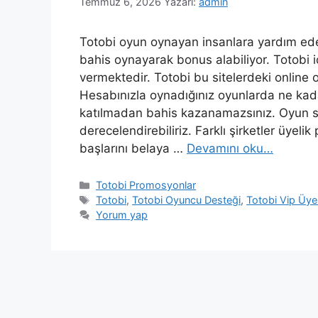
Temmuz 6, 2026
Yazarı:
admin
Totobi oyun oynayan insanlara yardım eden 
bahis oynayarak bonus alabiliyor. Totobi i
vermektedir. Totobi bu sitelerdeki online
Hesabınızla oynadığınız oyunlarda ne kadar
katılmadan bahis kazanamazsınız. Oyun sit
derecelendirebiliriz. Farklı şirketler üyelik
başlarını belaya …
Devamını oku…
Kategoriler
Totobi Promosyonlar
Etiketler
Totobi
,
Totobi Oyuncu Desteği
,
Totobi Vip Üyel
Yorum yap