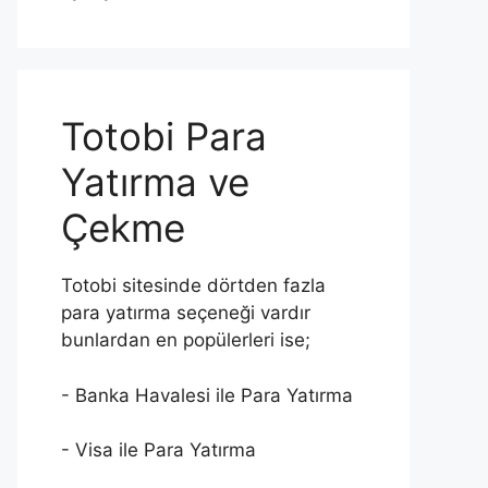
Totobi Para
Yatırma ve
Çekme
Totobi sitesinde dörtden fazla
para yatırma seçeneği vardır
bunlardan en popülerleri ise;
- Banka Havalesi ile Para Yatırma
- Visa ile Para Yatırma