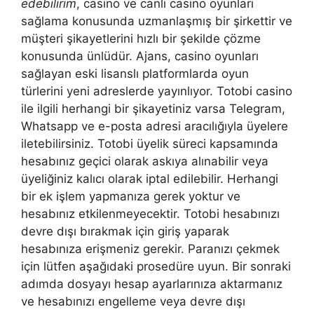
edebilirim
, casino ve canlı casino oyunları
sağlama konusunda uzmanlaşmış bir şirkettir ve
müşteri şikayetlerini hızlı bir şekilde çözme
konusunda ünlüdür. Ajans, casino oyunları
sağlayan eski lisanslı platformlarda oyun
türlerini yeni adreslerde yayınlıyor. Totobi casino
ile ilgili herhangi bir şikayetiniz varsa Telegram,
Whatsapp ve e-posta adresi aracılığıyla üyelere
iletebilirsiniz. Totobi üyelik süreci kapsamında
hesabınız geçici olarak askıya alınabilir veya
üyeliğiniz kalıcı olarak iptal edilebilir. Herhangi
bir ek işlem yapmanıza gerek yoktur ve
hesabınız etkilenmeyecektir. Totobi hesabınızı
devre dışı bırakmak için giriş yaparak
hesabınıza erişmeniz gerekir. Paranızı çekmek
için lütfen aşağıdaki prosedüre uyun. Bir sonraki
adımda dosyayı hesap ayarlarınıza aktarmanız
ve hesabınızı engelleme veya devre dışı