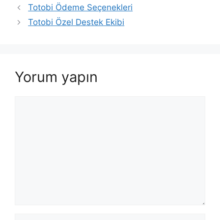
Totobi Ödeme Seçenekleri
Totobi Özel Destek Ekibi
Yorum yapın
Yorum
İsim