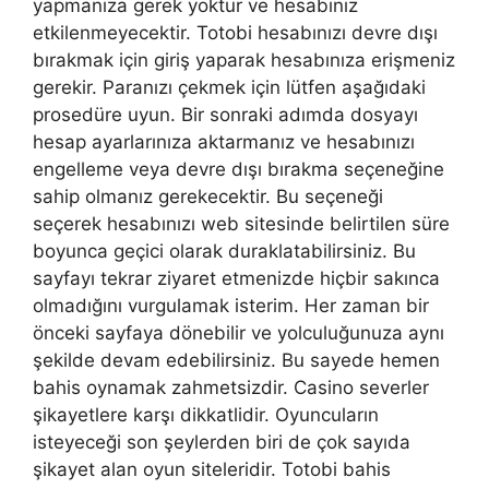
yapmanıza gerek yoktur ve hesabınız
etkilenmeyecektir. Totobi hesabınızı devre dışı
bırakmak için giriş yaparak hesabınıza erişmeniz
gerekir. Paranızı çekmek için lütfen aşağıdaki
prosedüre uyun. Bir sonraki adımda dosyayı
hesap ayarlarınıza aktarmanız ve hesabınızı
engelleme veya devre dışı bırakma seçeneğine
sahip olmanız gerekecektir. Bu seçeneği
seçerek hesabınızı web sitesinde belirtilen süre
boyunca geçici olarak duraklatabilirsiniz. Bu
sayfayı tekrar ziyaret etmenizde hiçbir sakınca
olmadığını vurgulamak isterim. Her zaman bir
önceki sayfaya dönebilir ve yolculuğunuza aynı
şekilde devam edebilirsiniz. Bu sayede hemen
bahis oynamak zahmetsizdir. Casino severler
şikayetlere karşı dikkatlidir. Oyuncuların
isteyeceği son şeylerden biri de çok sayıda
şikayet alan oyun siteleridir. Totobi bahis