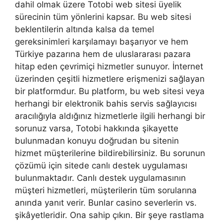
dahil olmak üzere Totobi web sitesi üyelik
sürecinin tüm yönlerini kapsar. Bu web sitesi
beklentilerin altında kalsa da temel
gereksinimleri karşılamayı başarıyor ve hem
Türkiye pazarına hem de uluslararası pazara
hitap eden çevrimiçi hizmetler sunuyor. İnternet
üzerinden çeşitli hizmetlere erişmenizi sağlayan
bir platformdur. Bu platform, bu web sitesi veya
herhangi bir elektronik bahis servis sağlayıcısı
aracılığıyla aldığınız hizmetlerle ilgili herhangi bir
sorunuz varsa, Totobi hakkında şikayette
bulunmadan konuyu doğrudan bu sitenin
hizmet müşterilerine bildirebilirsiniz. Bu sorunun
çözümü için sitede canlı destek uygulaması
bulunmaktadır. Canlı destek uygulamasının
müşteri hizmetleri, müşterilerin tüm sorularına
anında yanıt verir. Bunlar casino severlerin vs.
şikâyetleridir. Ona sahip çıkın. Bir şeye rastlama