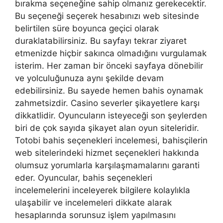
bırakma seçeneğine sahip olmanız gerekecektir.
Bu seçeneği seçerek hesabınızı web sitesinde
belirtilen süre boyunca geçici olarak
duraklatabilirsiniz. Bu sayfayı tekrar ziyaret
etmenizde hiçbir sakınca olmadığını vurgulamak
isterim. Her zaman bir önceki sayfaya dönebilir
ve yolculuğunuza aynı şekilde devam
edebilirsiniz. Bu sayede hemen bahis oynamak
zahmetsizdir. Casino severler şikayetlere karşı
dikkatlidir. Oyuncuların isteyeceği son şeylerden
biri de çok sayıda şikayet alan oyun siteleridir.
Totobi bahis seçenekleri incelemesi, bahisçilerin
web sitelerindeki hizmet seçenekleri hakkında
olumsuz yorumlarla karşılaşmamalarını garanti
eder. Oyuncular, bahis seçenekleri
incelemelerini inceleyerek bilgilere kolaylıkla
ulaşabilir ve incelemeleri dikkate alarak
hesaplarında sorunsuz işlem yapılmasını