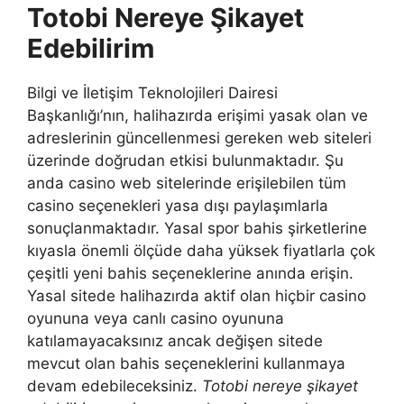
Totobi Nereye Şikayet
Edebilirim
Bilgi ve İletişim Teknolojileri Dairesi
Başkanlığı’nın, halihazırda erişimi yasak olan ve
adreslerinin güncellenmesi gereken web siteleri
üzerinde doğrudan etkisi bulunmaktadır. Şu
anda casino web sitelerinde erişilebilen tüm
casino seçenekleri yasa dışı paylaşımlarla
sonuçlanmaktadır. Yasal spor bahis şirketlerine
kıyasla önemli ölçüde daha yüksek fiyatlarla çok
çeşitli yeni bahis seçeneklerine anında erişin.
Yasal sitede halihazırda aktif olan hiçbir casino
oyununa veya canlı casino oyununa
katılamayacaksınız ancak değişen sitede
mevcut olan bahis seçeneklerini kullanmaya
devam edebileceksiniz.
Totobi nereye şikayet