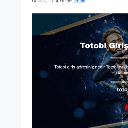
Ocak 3, 2024
Yazarı:
admin