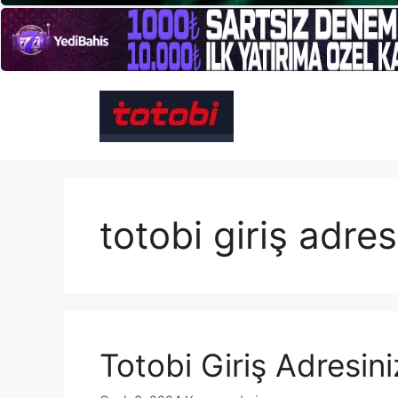
İçeriğe
atla
totobi giriş adres
Totobi Giriş Adresini