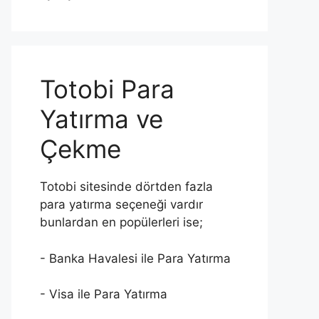
Totobi Para
Yatırma ve
Çekme
Totobi sitesinde dörtden fazla
para yatırma seçeneği vardır
bunlardan en popülerleri ise;
- Banka Havalesi ile Para Yatırma
- Visa ile Para Yatırma