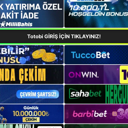
Totobi GİRİŞ İÇİN TIKLAYINIZ!