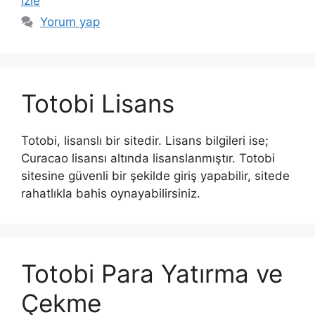
izle
Yorum yap
Totobi Lisans
Totobi, lisanslı bir sitedir. Lisans bilgileri ise;
Curacao lisansı altında lisanslanmıştır. Totobi
sitesine güvenli bir şekilde giriş yapabilir, sitede
rahatlıkla bahis oynayabilirsiniz.
Totobi Para Yatırma ve
Çekme