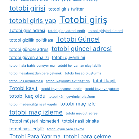
totobi girisi
totobi giris twitter
Totobi giriş
totobi giris yap
Totobi giriş adresi
totobi giriş adresi nedir
totobi girişleri sistemi
Totobi Güncel
totobi gizlilik politikası
totobi güncel adresi
totobi güncel adres
totobi güven analizi
totobi güvenli mi
totobi hala bahis oynuyor mu
totobi her zaman ulaşılabilir
totobi hesabınızdan para çekmek
totobi hesap oluşturma
totobi kayit
totobi i̇os uygulaması
totobi kaydınızı aktifleştirin
Totobi kayıt
totobi kayıt aşaması nedir
totobi kayıt ve yatırım
totobi kaç oldu
totobi kârlı çevrimiçi platform
totobi maç izle
totobi madenciliği nasıl yapılır
totobi maç izleme
totobi mevcut adresi
Totobi müşteri hizmetleri
totobi nasil bir site
totobi nasıl erişilir
totobi oyun para çekme
Totobi Para Yatırma
totobi para çekme