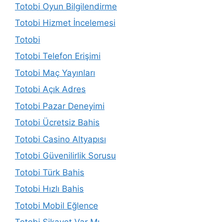
Totobi Oyun Bilgilendirme
Totobi Hizmet İncelemesi
Totobi
Totobi Telefon Erişimi
Totobi Maç Yayınları
Totobi Açık Adres
Totobi Pazar Deneyimi
Totobi Ücretsiz Bahis
Totobi Casino Altyapısı
Totobi Güvenilirlik Sorusu
Totobi Türk Bahis
Totobi Hızlı Bahis
Totobi Mobil Eğlence