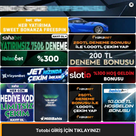
×
Totobi GİRİŞ İÇİN TIKLAYINIZ!