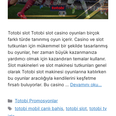
Totobi slot Totobi slot casino oyunları birçok
farklı türde tanınmış oyun içerir. Casino ve slot
tutkunları için mükemmel bir şekilde tasarlanmış
bu oyunlar, her zaman büyük kazanmanıza
yardımcı olmak için kazandıran temalar kullanır.
Slot makineleri ve slot makinesi tutkunları genel
olarak Totobi slot makinesi oyunlarına katılırken
bu oyunlar aracılığıyla kendilerini keşfetme
fırsatı buluyorlar. Bu casino …
Devamını oku…
Kategoriler
Totobi Promosyonlar
Etiketler
totobi mobil canlı bahis
,
totobi slot
,
totobi tv