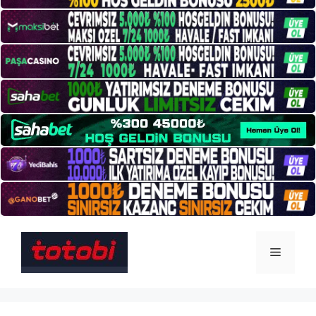
İçeriğe
atla
Menü