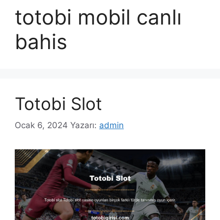
totobi mobil canlı
bahis
Totobi Slot
Ocak 6, 2024
Yazarı:
admin