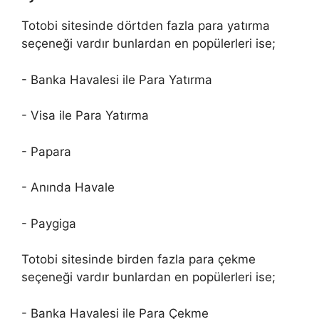
Totobi sitesinde dörtden fazla para yatırma
seçeneği vardır bunlardan en popülerleri ise;
- Banka Havalesi ile Para Yatırma
- Visa ile Para Yatırma
- Papara
- Anında Havale
- Paygiga
Totobi sitesinde birden fazla para çekme
seçeneği vardır bunlardan en popülerleri ise;
- Banka Havalesi ile Para Çekme